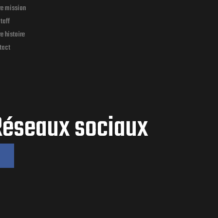
re mission
taff
e histoire
tact
Réseaux sociaux