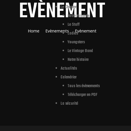
EVÈNEMENT
Le Chapter
Notre mission
Le Staff
Home
Evènements
Evènement
Ladies
Youngsters
Le Vintage Band
Notre histoire
Actualités
Calendrier
Tous les évènements
Télécharger en PDF
La sécurité