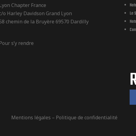
Lyon Chapter France
Not
c/o Harley Davidson Grand Lyon
Le S
58 chemin de la Bruyère 69570 Dardilly
Notr
Con
Pour s’y rendre
Mentions légales
–
Politique de confidentialité