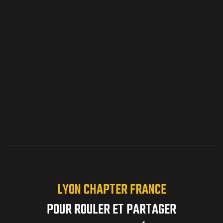
Pour réinitialiser votre mot de passe, veuillez saisir
votre adresse de messagerie ou votre identifiant ci-
dessous.
LYON CHAPTER FRANCE
POUR ROULER ET PARTAGER