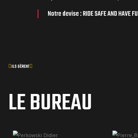
Notre devise : RIDE SAFE AND HAVE F
ILS GÈRENT
LE BUREAU