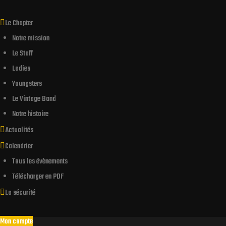
Le Chapter
Notre mission
Le Staff
Ladies
Youngsters
Le Vintage Band
Notre histoire
Actualités
Calendrier
endu d’une
Tous les évènements
Télécharger en PDF
La sécurité
Mon compte