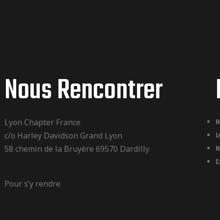
Nous Rencontrer
Lyon Chapter France
N
c/o Harley Davidson Grand Lyon
L
58 chemin de la Bruyère 69570 Dardilly
N
C
Pour s’y rendre