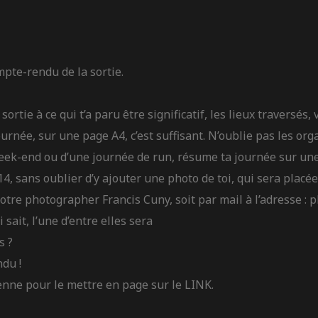
mpte-rendu de la sortie.
rtie à ce qui t’a paru être significatif, les lieux traversés, 
journée, sur une page A4, c’est suffisant. N’oublie pas les org
eek-end ou d’une journée de run, résume ta journée sur un
14, sans oublier d’y ajouter une photo de toi, qui sera plac
notre photographer Francis Cuny, soit par mail à l’adresse :
p
 sait, l’une d’entre elles sera
s ?
du !
mienne pour le mettre en page sur le LINK.