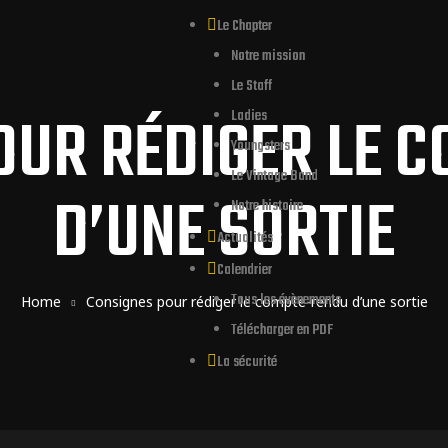
Le Chapter
Notre mission
Le Staff
OUR RÉDIGER LE 
Ladies
Youngsters
Le Vintage Band
D’UNE SORTIE
Notre histoire
Actualités
Calendrier
Tous les évènements
Home
Consignes pour rédiger le compte-rendu d’une sortie
Télécharger en PDF
La sécurité