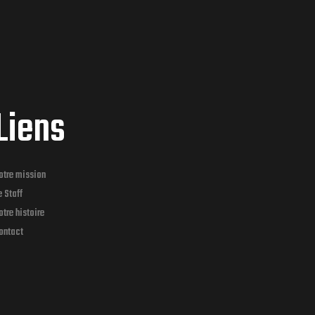
Liens
otre mission
e Staff
otre histoire
ontact