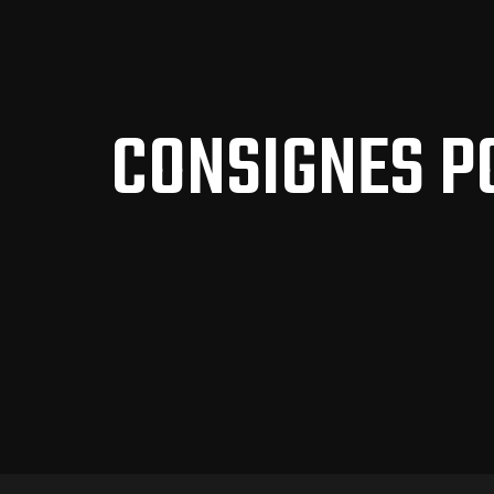
CONSIGNES P
endu d’une