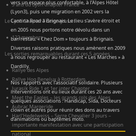
vers un espace plus confortable, à l’Alpes Hôtel
5 ans du Lyon Chapter France
(Lyon3), puis une migration en 2002 vers la
Cantina Road à Brignais. Le lieu s’avère étroit et
Le Lyon Chapter France grossit :
en 2005 nous portons notre dévolu dans un
122 members
bar/restau. « Chez Dom » toujours à Brignais.
Diverses raisons pratiques nous amènent en 2009
Les sorties remarquables durant ces 5 années :
à nous regrouper au restaurant « Les Marches » à
Dardilly.
Rallye des Alpes
Rallye Hog Benelux à Rotterdam
Nos rapports avec l’associatif solidaire. Plusieurs
Jurasik Ride 1 et 1er inter Chapter
interventions ont eu lieux durant ces 20 ans avec
Meet the Eagles – les grands cols des Alpes
quelques associations : Handicap, Sida, Docteurs
Aubrac Margeride
clown et autres pour réunir des dons au travers
Harl'Hedelweiss – Serre Chevalier 3 jours –
d’animations ou baptêmes moto.
importante manifestation avec une participation
national