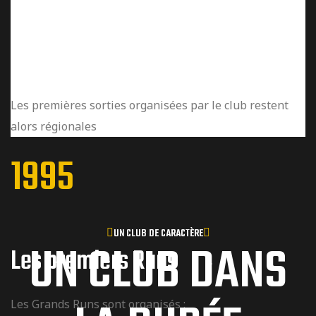
Les premières sorties
Les premières sorties organisées par le club restent
alors régionales
1995
UN CLUB DE CARACTÈRE
UN CLUB DANS
Les premiers Runs
Les Grands Runs sont organisés :