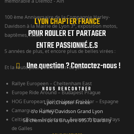
mémorable à Diemoz - Ain
100 ème Anniversaire de la Compagnie Harley-
LYON CHAPTER FRANCE
Davidson à la Mairie de Lyon 3°, exposition motos,
POUR ROULER ET PARTAGER
baptêmes, fêtes
ENTRE PASSIONNÉ.E.S
5 années de plus, et encore plus de belles virées :
Une question ? Contactez-nous !
Et la route pour seul terrain de jeu :
Rallye Europeen – Cheltenham East
NOUS RENCONTRER
Europe Ride Around – Budapest Prague
HOG European Rallye Lloret Del Mar – Espagne
Lyon Chapter France
Camargue – 2 jours
c/o Harley Davidson Grand Lyon
Celtic Tour – Angleterre - Ecosse - Irlande - Pays
58 chemin de la Bruyère 69570 Dardilly
de Galles