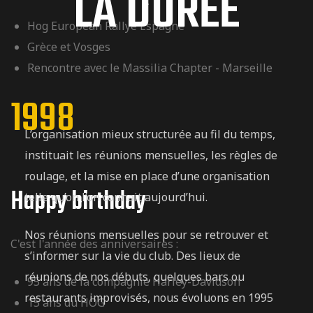
LA DURÉE
Hog European Rallye Espagne
Grèce et Vosges
Rencontre avec le Massilia Chapter - Marseille
1998
L’organisation mieux structurée au fil du temps,
instituait les réunions mensuelles, les règles de
roulage, et la mise en place d’une organisation
Happy birthday
telle qu’on l’on connait aujourd’hui.
Nos réunions mensuelles pour se retrouver et
C'est l'année des anniversaires :
s’informer sur la vie du club. Des lieux de
réunions de nos débuts, quelques bars ou
95 ans de la compagnie Harley-Davidson
restaurants improvisés, nous évoluons en 1995
15 ans du HOG