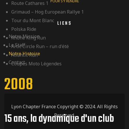
POUR S’Y RENDRE
Route Cathares 1
Grimaud – Hog European Rallye 1
Tour du Mont Blanc
LIENS
Polska Ride
Notre Mission
Rhône King Run
Le Staff
Artic Circle Run – run d'été
Notre Histoire
Atlantic Run
Contact
Coupes Moto Légendes
2008
Lyon Chapter France Copyright © 2024. All Rights
15 ans, la dynamique d'un club
Reserved.