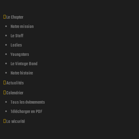
Le Chapter
Notre mission
Le Staff
Ladies
Youngsters
Le Vintage Band
Notre histoire
Actualités
Calendrier
endu d’une
Tous les évènements
Télécharger en PDF
La sécurité