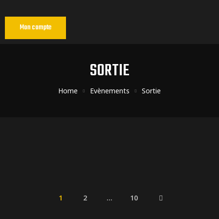
Mon compte
SORTIE
Home
Evènements
Sortie
ns
1
2
…
10