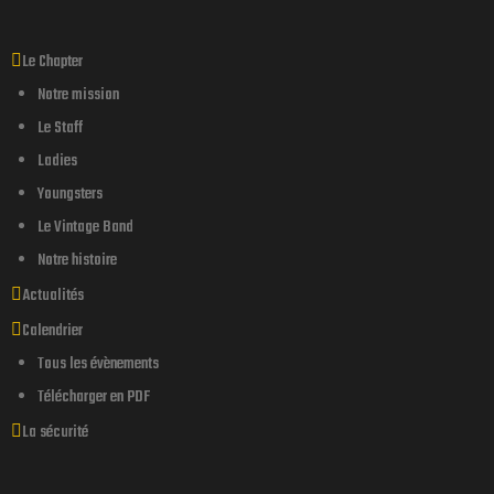
Le Chapter
Notre mission
Le Staff
Ladies
Youngsters
Le Vintage Band
Notre histoire
Actualités
Calendrier
endu d’une
Tous les évènements
Télécharger en PDF
La sécurité