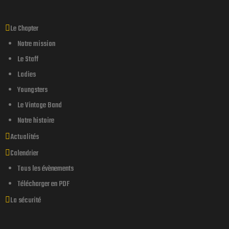
Le Chapter
Notre mission
Le Staff
Ladies
Youngsters
Le Vintage Band
Notre histoire
Actualités
Calendrier
endu d’une
Tous les évènements
Télécharger en PDF
La sécurité