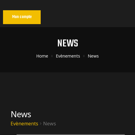
Mon compte
NEWS
Home
Evènements
News
News
ns
Evènements
News