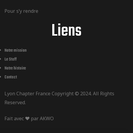
m
i
Pour s’y rendre
Liens
e
o
n
Notre mission
n
Le Staff
t
Notre histoire
d
Contact
s
Lyon Chapter France Copyright © 2024. All Rights
e
Reserved.
v
Fait avec ❤️ par
AKWO