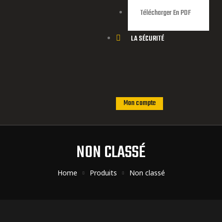
Télécharger En PDF
LA SÉCURITÉ
Mon compte
NON CLASSÉ
Home
Produits
Non classé
ns