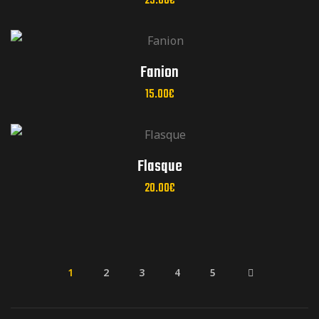
23.00
€
réunions mensuelles
Fanion
15.00
€
réunions mensuelles
Flasque
20.00
€
1
2
3
4
5