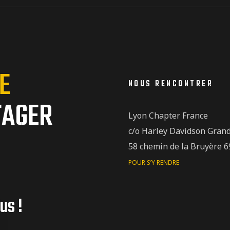
E
NOUS RENCONTRER
TAGER
Lyon Chapter France
c/o Harley Davidson Gran
58 chemin de la Bruyère 6
POUR S’Y RENDRE
us !