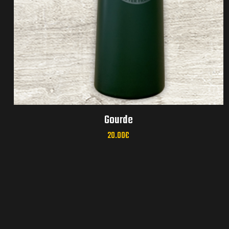
réunions mensuelles
Gourde
20.00
€