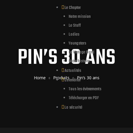
Le Chapter
Notre mission
Le Staff
Ladies
Youngsters
PIN’S 30 ANS
Le Vintage Band
Notre histoire
Actualités
Home
Produits
Pin’s 30 ans
Calendrier
Tous les évènements
Télécharger en PDF
La sécurité