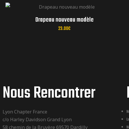
réunions mensuelles
Drapeau nouveau modèle
23.00
€
Nous Rencontrer
Lyon Chapter France
N
c/o Harley Davidson Grand Lyon
L
58 chemin de la Bruyère 69570 Dardilly
N