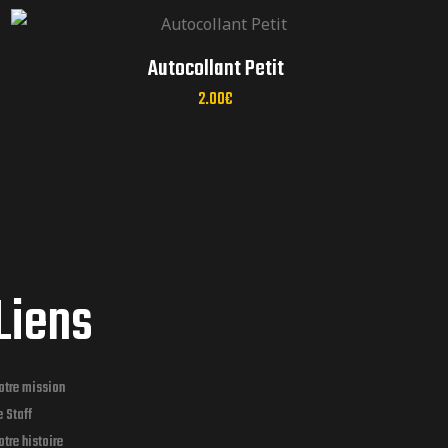
réunions mensuelles
Autocollant Petit
2.00
€
Liens
otre mission
e Staff
otre histoire