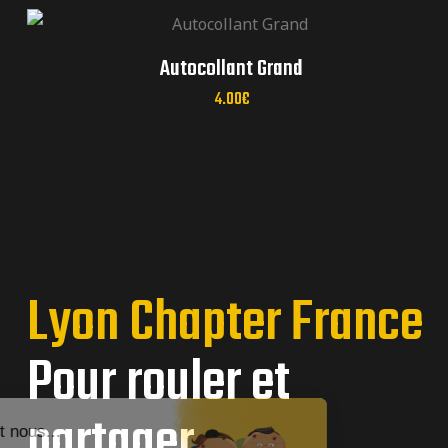
réunions mensuelles
Autocollant Grand
4.00
€
Lyon Chapter France
Pour rouler et
partager